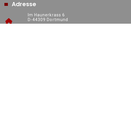
Adresse
Im Haunerkrass 6
D-44309 Dortmund
https://www.ruhrsolutions.de
+49 (0) 231 70016277
info@ruhrsolutions.de
Kontakt
ruhr.solutions GmbH
+49 (0) 231 70016277
Impressum
noch mehr von uns