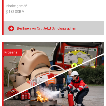
Inhalte gemäß
§ 132 SGB V

Bei Ihnen vor Ort: Jetzt Schulung sichern
Präsenz