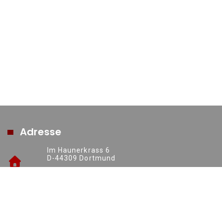
Adresse
Im Haunerkrass 6
D-44309 Dortmund
https://www.ruhrsolutions.de
+49 (0) 231 70016277
info@ruhrsolutions.de