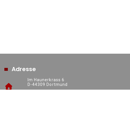
Adresse
Im Haunerkrass 6
D-44309 Dortmund
https://www.ruhrsolutions.de
+49 (0) 231 70016277
info@ruhrsolutions.de
Kontakt