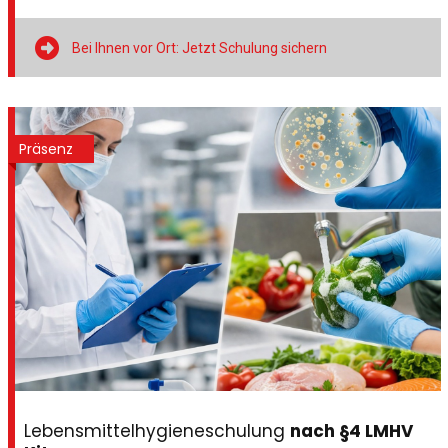

Bei Ihnen vor Ort: Jetzt Schulung sichern
Präsenz
Lebensmittelhygieneschulung
nach §4 LMHV